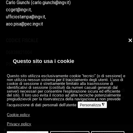
Carlo Giunchi (
carlo.giunchi@ingv.it
)
ccget@ingv.it
,
ufficiostampa@ingv.it
,
aoo.pisa@pec.ingv.it
❌
CODICE FISCALE
06838821004
Questo sito usa i cookie
P.IVA 06838821004
Questo sito utilizza esclusivamente cookie “tecnici” (o di sessione) e
non utilizza nessun sistema per il tracciamento degli utenti. L'uso di
cookie di sessione è strettamente limitato alla trasmissione di
identificativi di sessione (costituiti da numeri casuali generati dal
I contenuti pubblicati su queste pagine dall'
Istituto Nazionale di
server) necessari per consentire l'esplorazione sicura ed efficiente
del sito. Il loro uso evita il ricorso ad altre tecniche potenzialmente
Geofisica e Vulcanologia
sono distribuiti sotto licenza
Creative
pregiudizievoli per la riservatezza della navigazione e non prevede
Commons Attribution 4.0 International License
.
l'acquisizione di dati personali dell'utente
◮
Personalizza
Cookie policy
Privacy policy
Note legali
Privacy
Credits
P.IVA 06838821004