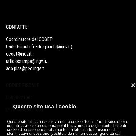
CONTATTI:
Coordinatore del CCGET:
Carlo Giunchi (
carlo.giunchi@ingv.it
)
ccget@ingv.it
,
ufficiostampa@ingv.it
,
aoo.pisa@pec.ingv.it
❌
CODICE FISCALE
06838821004
Questo sito usa i cookie
P.IVA 06838821004
Questo sito utilizza esclusivamente cookie “tecnici” (o di sessione) e
non utilizza nessun sistema per il tracciamento degli utenti. L'uso di
cookie di sessione è strettamente limitato alla trasmissione di
identificativi di sessione (costituiti da numeri casuali generati dal